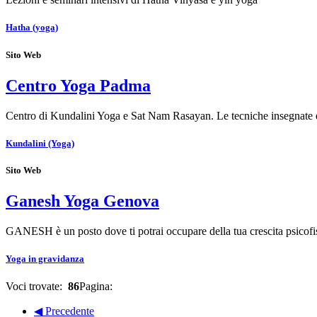
Hatha (yoga)
Sito Web
Centro Yoga Padma
Centro di Kundalini Yoga e Sat Nam Rasayan. Le tecniche insegnate e
Kundalini (Yoga)
Sito Web
Ganesh Yoga Genova
GANESH è un posto dove ti potrai occupare della tua crescita psicofi
Yoga in gravidanza
Voci trovate:
86
Pagina:
◀ Precedente