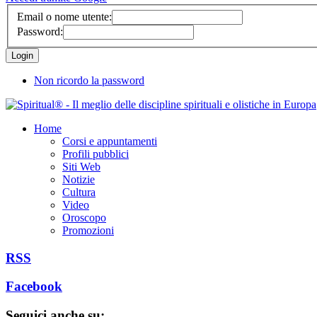
Email o nome utente:
Password:
Non ricordo la password
Home
Corsi e appuntamenti
Profili pubblici
Siti Web
Notizie
Cultura
Video
Oroscopo
Promozioni
RSS
Facebook
Seguici anche su: