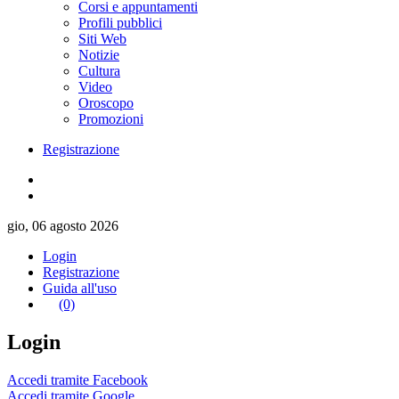
Corsi e appuntamenti
Profili pubblici
Siti Web
Notizie
Cultura
Video
Oroscopo
Promozioni
Registrazione
gio, 06 agosto 2026
Login
Registrazione
Guida all'uso
(0)
Login
Accedi tramite Facebook
Accedi tramite Google