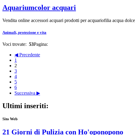
Aquariumcolor acquari
Vendita online accessori acquari prodotti per acquariofilia acqua dolc
Animali, protezione e vita
Voci trovate:
53
Pagina:
◀ Precedente
1
2
3
4
5
6
Successiva ▶
Ultimi inseriti:
Sito Web
21 Giorni di Pulizia con Ho'oponopono