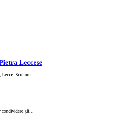
Pietra Leccese
e, Lecce. Sculture,…
per condividere gli…