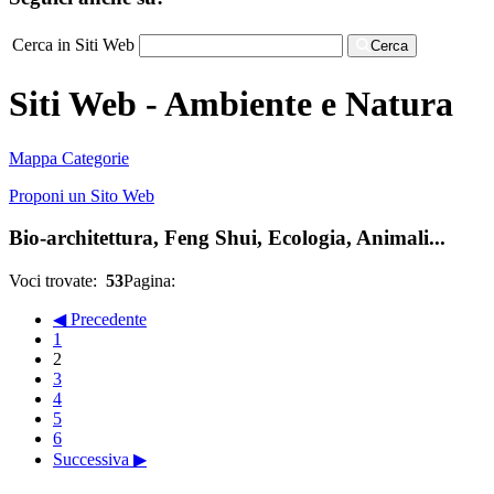
Cerca in Siti Web
Cerca
Siti Web - Ambiente e Natura
Mappa Categorie
Proponi un Sito Web
Bio-architettura, Feng Shui, Ecologia, Animali...
Voci trovate:
53
Pagina:
◀ Precedente
1
2
3
4
5
6
Successiva ▶