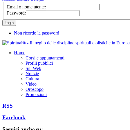
Email o nome utente:
Password:
Non ricordo la password
Home
Corsi e appuntamenti
Profili pubblici
Siti Web
Notizie
Cultura
Video
Oroscopo
Promozioni
RSS
Facebook
Seguici anche su: