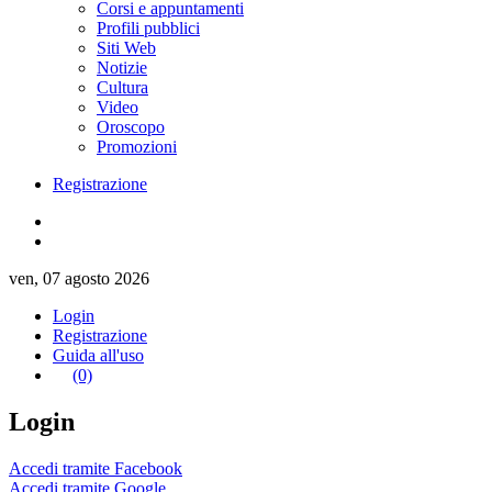
Corsi e appuntamenti
Profili pubblici
Siti Web
Notizie
Cultura
Video
Oroscopo
Promozioni
Registrazione
ven, 07 agosto 2026
Login
Registrazione
Guida all'uso
(0)
Login
Accedi tramite Facebook
Accedi tramite Google