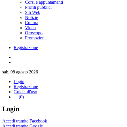
Corsi e appuntamenti
Profili pubblici
Siti Web
Notizie
Cultura
Video
Oroscopo
Promozioni
Registrazione
sab, 08 agosto 2026
Login
Registrazione
Guida all'uso
(0)
Login
Accedi tramite Facebook
Accedi tramite Google