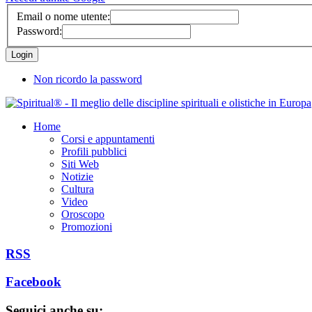
Email o nome utente:
Password:
Non ricordo la password
Home
Corsi e appuntamenti
Profili pubblici
Siti Web
Notizie
Cultura
Video
Oroscopo
Promozioni
RSS
Facebook
Seguici anche su: