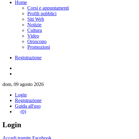
Home
Corsi e appuntamenti
Profili pubblici
Siti Web
Notizie
Cultura
Video
Oroscopo
Promozioni
Registrazione
dom, 09 agosto 2026
Login
Registrazione
Guida all'uso
(0)
Login
Accedi tramite Facebook