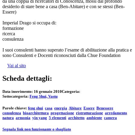
da una coppia di ricercatori di Conoscenza, mossi dal profondo
desiderio di stare bene a casa (Ben-Abitare) e con se stessi (Ben-
Essere)
Imperial Drago si occupa di:
formazione
ricerca
consulenza
I suoi consulenti hanno superato l’esame di abilitazione alla pratica e
sono Consulenti e Docenti riconosciuti dalla Chue Foundation
Vai al sito
Scheda dettagli:
Data inserimento:
16 gennaio 2010
Categoria:
Sottocategoria:
Feng Shui, Vastu
Parole chiave:
feng shui
casa
energia
Abitare
Essere
Benessere
consulenza
bioarchitettura
progettazione
ristrutturazione
arredamento
natura
armonia
yin yang
5 elementi
architetto
ambiente
camera
Segnala link non funzionante o sbagliato