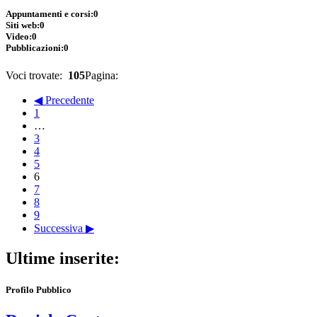
Appuntamenti e corsi:
0
Siti web:
0
Video:
0
Pubblicazioni:
0
Voci trovate:
105
Pagina:
◀ Precedente
1
…
3
4
5
6
7
8
9
Successiva ▶
Ultime inserite:
Profilo Pubblico