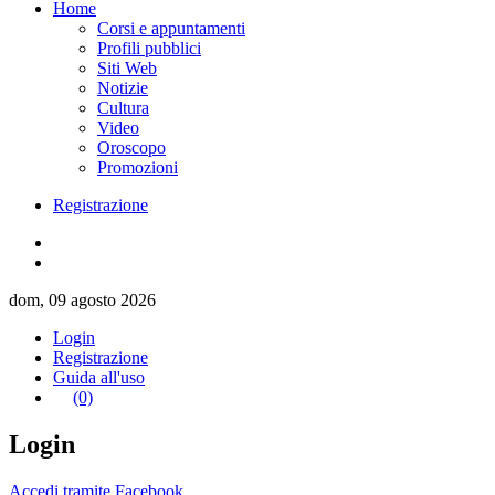
Home
Corsi e appuntamenti
Profili pubblici
Siti Web
Notizie
Cultura
Video
Oroscopo
Promozioni
Registrazione
dom, 09 agosto 2026
Login
Registrazione
Guida all'uso
(0)
Login
Accedi tramite Facebook