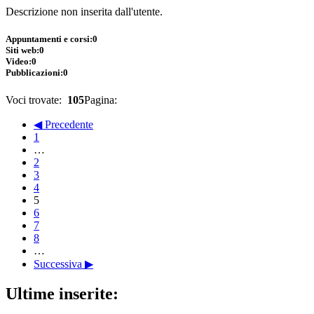
Descrizione non inserita dall'utente.
Appuntamenti e corsi:
0
Siti web:
0
Video:
0
Pubblicazioni:
0
Voci trovate:
105
Pagina:
◀ Precedente
1
…
2
3
4
5
6
7
8
…
Successiva ▶
Ultime inserite: