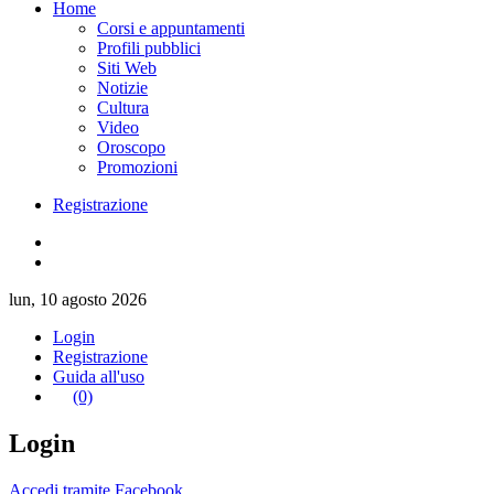
Home
Corsi e appuntamenti
Profili pubblici
Siti Web
Notizie
Cultura
Video
Oroscopo
Promozioni
Registrazione
lun, 10 agosto 2026
Login
Registrazione
Guida all'uso
(0)
Login
Accedi tramite Facebook