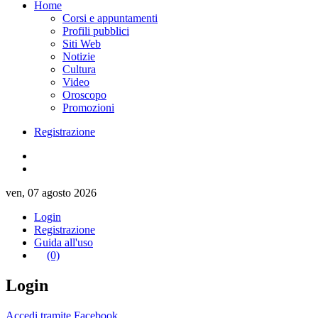
Home
Corsi e appuntamenti
Profili pubblici
Siti Web
Notizie
Cultura
Video
Oroscopo
Promozioni
Registrazione
ven, 07 agosto 2026
Login
Registrazione
Guida all'uso
(0)
Login
Accedi tramite Facebook