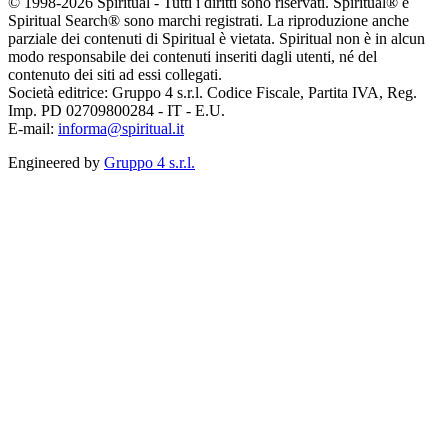
© 1998-2026 Spiritual - Tutti i diritti sono riservati. Spiritual® e
Spiritual Search® sono marchi registrati. La riproduzione anche
parziale dei contenuti di Spiritual è vietata. Spiritual non è in alcun
modo responsabile dei contenuti inseriti dagli utenti, né del
contenuto dei siti ad essi collegati.
Società editrice: Gruppo 4 s.r.l. Codice Fiscale, Partita IVA, Reg.
Imp. PD 02709800284 - IT - E.U.
E-mail:
informa@spiritual.it
Engineered by
Gruppo 4 s.r.l.