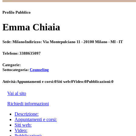
Profilo Pubblico
Emma Chiaia
Sede:
Milano
Indirizzo:
Via Montepulciano 11 - 20100 Milano - MI - IT
Telefono:
3388635097
Categorie:
Sottocategoria:
Counseling
Attività:
Appuntamenti e corsi:
0
Siti web:
0
Video:
0
Pubblicazioni:
0
Vai al sito
Richiedi informazioni
Descrizione:
Appuntamenti e corsi:
Siti web:
Video:
Pubblicazioni: