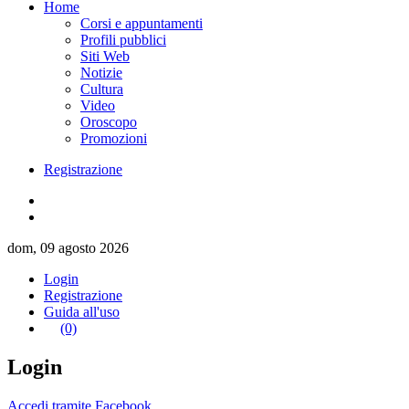
Home
Corsi e appuntamenti
Profili pubblici
Siti Web
Notizie
Cultura
Video
Oroscopo
Promozioni
Registrazione
dom, 09 agosto 2026
Login
Registrazione
Guida all'uso
(0)
Login
Accedi tramite Facebook