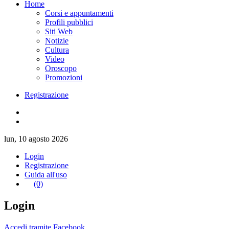
Home
Corsi e appuntamenti
Profili pubblici
Siti Web
Notizie
Cultura
Video
Oroscopo
Promozioni
Registrazione
lun, 10 agosto 2026
Login
Registrazione
Guida all'uso
(0)
Login
Accedi tramite Facebook