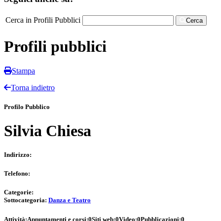
Cerca in Profili Pubblici
Cerca
Profili pubblici
Stampa
Torna indietro
Profilo Pubblico
Silvia Chiesa
Indirizzo:
Telefono:
Categorie:
Sottocategoria:
Danza e Teatro
Attività:
Appuntamenti e corsi:
0
Siti web:
0
Video:
0
Pubblicazioni:
0