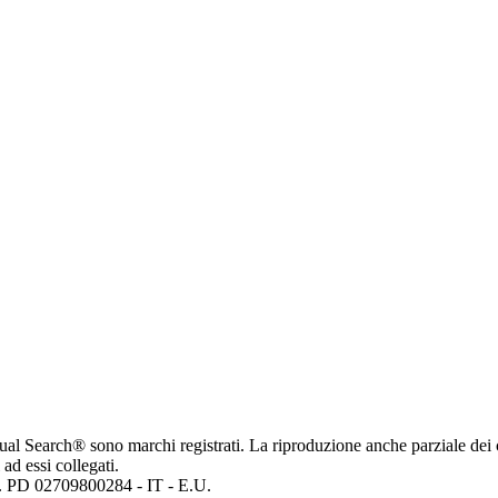
ritual Search® sono marchi registrati. La riproduzione anche parziale dei 
 ad essi collegati.
mp. PD 02709800284 - IT - E.U.