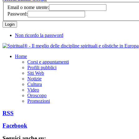
Email o nome utente:
Password:
Non ricordo la password
Home
Corsi e appuntamenti
Profili pubblici
Siti Web
Notizie
Cultura
Video
Oroscopo
Promozioni
RSS
Facebook
Seguici anche su: