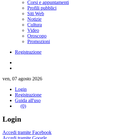
Corsi e appuntamenti
Profili pubblici
Siti Web
Notizie
Cultura
Video
Oroscopo
Promozioni
Registrazione
ven, 07 agosto 2026
Login
Registrazione
Guida all'uso
(0)
Login
Accedi tramite Facebook
Accedi tramite Google