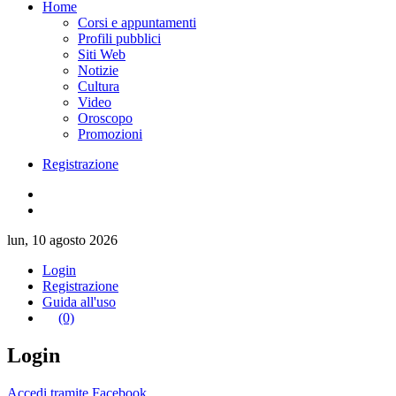
Home
Corsi e appuntamenti
Profili pubblici
Siti Web
Notizie
Cultura
Video
Oroscopo
Promozioni
Registrazione
lun, 10 agosto 2026
Login
Registrazione
Guida all'uso
(0)
Login
Accedi tramite Facebook