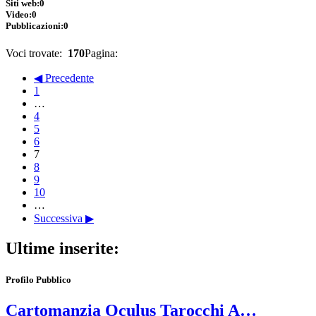
Siti web:
0
Video:
0
Pubblicazioni:
0
Voci trovate:
170
Pagina:
◀ Precedente
1
…
4
5
6
7
8
9
10
…
Successiva ▶
Ultime inserite:
Profilo Pubblico
Cartomanzia Oculus Tarocchi A…