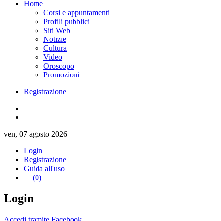
Home
Corsi e appuntamenti
Profili pubblici
Siti Web
Notizie
Cultura
Video
Oroscopo
Promozioni
Registrazione
ven, 07 agosto 2026
Login
Registrazione
Guida all'uso
(0)
Login
Accedi tramite Facebook