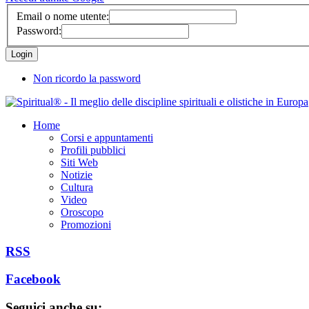
Email o nome utente:
Password:
Non ricordo la password
Home
Corsi e appuntamenti
Profili pubblici
Siti Web
Notizie
Cultura
Video
Oroscopo
Promozioni
RSS
Facebook
Seguici anche su: