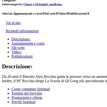
Categorie:
Sottocategoria:
Cinese e Orientale, medicina
Attività:
Appuntamenti e corsi:
0
Siti web:
0
Video:
0
Pubblicazioni:
0
Vai al sito
Richiedi informazioni
Descrizione:
Appuntamenti e corsi:
Siti web:
Video:
Pubblicazioni:
Descrizione:
Da 20 anni il Maestro Alex Recchia guida le persone verso un aumento st
Inoltre, il M° Recchia dirige La Scuola di Qi Gong più specializzata in
Come contattare Spiritual
Termini del Servizio
Promozioni e offerte
Perchè Spiritual