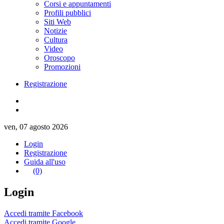
Corsi e appuntamenti
Profili pubblici
Siti Web
Notizie
Cultura
Video
Oroscopo
Promozioni
Registrazione
ven, 07 agosto 2026
Login
Registrazione
Guida all'uso
(0)
Login
Accedi tramite Facebook
Accedi tramite Google