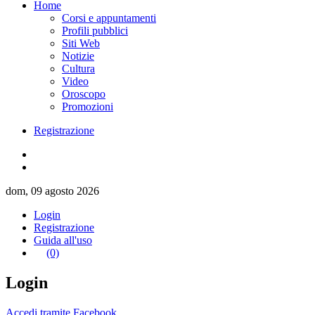
Home
Corsi e appuntamenti
Profili pubblici
Siti Web
Notizie
Cultura
Video
Oroscopo
Promozioni
Registrazione
dom, 09 agosto 2026
Login
Registrazione
Guida all'uso
(0)
Login
Accedi tramite Facebook