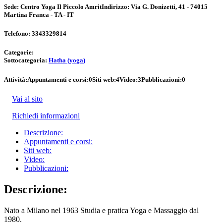
Sede:
Centro Yoga Il Piccolo Amrit
Indirizzo:
Via G. Donizetti, 41 - 74015
Martina Franca - TA - IT
Telefono:
3343329814
Categorie:
Sottocategoria:
Hatha (yoga)
Attività:
Appuntamenti e corsi:
0
Siti web:
4
Video:
3
Pubblicazioni:
0
Vai al sito
Richiedi informazioni
Descrizione:
Appuntamenti e corsi:
Siti web:
Video:
Pubblicazioni:
Descrizione:
Nato a Milano nel 1963 Studia e pratica Yoga e Massaggio dal
1980.