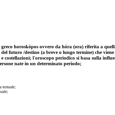
 greco horoskópos ovvero da hóra (ora) riferita a quell
ne del futuro /destino (a breve o lungo termine) che vie
e costellazioni; l'oroscopo periodico si basa sulla influ
persone nate in un determinato periodo;
a testuale;
tuale;