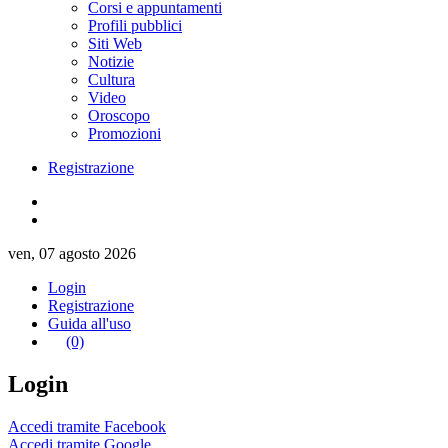
Corsi e appuntamenti
Profili pubblici
Siti Web
Notizie
Cultura
Video
Oroscopo
Promozioni
Registrazione
ven, 07 agosto 2026
Login
Registrazione
Guida all'uso
(0)
Login
Accedi tramite Facebook
Accedi tramite Google