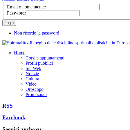
Email o nome utente:
Password:
Non ricordo la password
Home
Corsi e appuntamenti
Profili pubblici
Siti Web
Notizie
Cultura
Video
Oroscopo
Promozioni
RSS
Facebook
Seguici anche su: