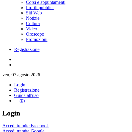
Corsi e appuntamenti
Profili pubblici
Siti Web
Notizie
Cultura
Video
Oroscopo
Promozioni
Registrazione
ven, 07 agosto 2026
Login
Registrazione
Guida all'uso
(0)
Login
Accedi tramite Facebook
Accedi tramite Google