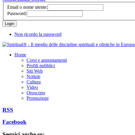
Email o nome utente:
Password:
Non ricordo la password
Home
Corsi e appuntamenti
Profili pubblici
Siti Web
Notizie
Cultura
Video
Oroscopo
Promozioni
RSS
Facebook
Seguici anche su: