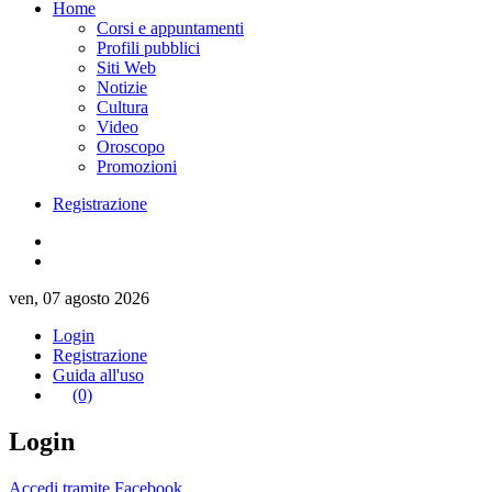
Home
Corsi e appuntamenti
Profili pubblici
Siti Web
Notizie
Cultura
Video
Oroscopo
Promozioni
Registrazione
ven, 07 agosto 2026
Login
Registrazione
Guida all'uso
(0)
Login
Accedi tramite Facebook