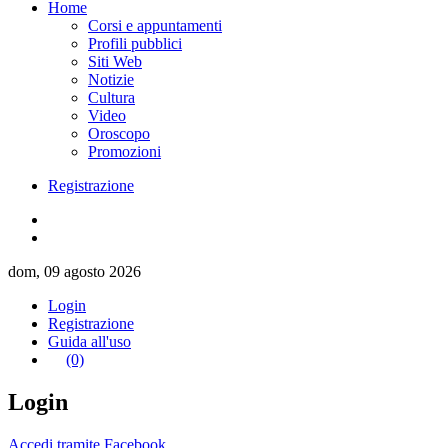
Home
Corsi e appuntamenti
Profili pubblici
Siti Web
Notizie
Cultura
Video
Oroscopo
Promozioni
Registrazione
dom, 09 agosto 2026
Login
Registrazione
Guida all'uso
(0)
Login
Accedi tramite Facebook