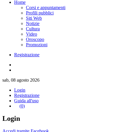
Home
Corsi e appuntamenti
Profili pubblici
Siti Web
Notizie
Cultura
Video
Oroscopo
Promozioni
Registrazione
sab, 08 agosto 2026
Login
Registrazione
Guida all'uso
(0)
Login
Accedi tramite Facebook