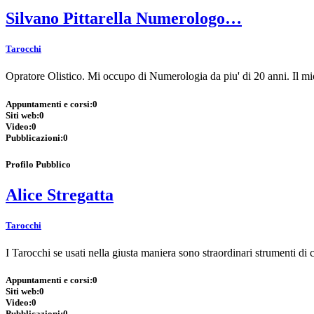
Silvano Pittarella Numerologo…
Tarocchi
Opratore Olistico. Mi occupo di Numerologia da piu' di 20 anni. Il mio
Appuntamenti e corsi:
0
Siti web:
0
Video:
0
Pubblicazioni:
0
Profilo Pubblico
Alice Stregatta
Tarocchi
I Tarocchi se usati nella giusta maniera sono straordinari strumenti d
Appuntamenti e corsi:
0
Siti web:
0
Video:
0
Pubblicazioni:
0