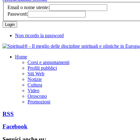
Email o nome utente:
Password:
Non ricordo la password
Home
Corsi e appuntamenti
Profili pubblici
Siti Web
Notizie
Cultura
Video
Oroscopo
Promozioni
RSS
Facebook
Seguici anche su: