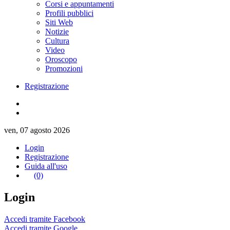
Corsi e appuntamenti
Profili pubblici
Siti Web
Notizie
Cultura
Video
Oroscopo
Promozioni
Registrazione
ven, 07 agosto 2026
Login
Registrazione
Guida all'uso
(0)
Login
Accedi tramite Facebook
Accedi tramite Google