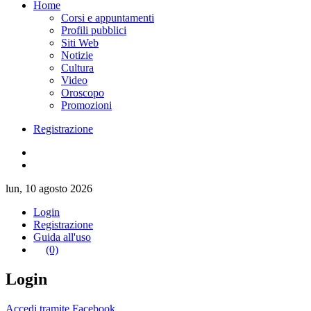
Home
Corsi e appuntamenti
Profili pubblici
Siti Web
Notizie
Cultura
Video
Oroscopo
Promozioni
Registrazione
lun, 10 agosto 2026
Login
Registrazione
Guida all'uso
(0)
Login
Accedi tramite Facebook