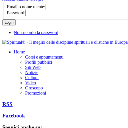
Email o nome utente:
Password:
Non ricordo la password
Home
Corsi e appuntamenti
Profili pubblici
Siti Web
Notizie
Cultura
Video
Oroscopo
Promozioni
RSS
Facebook
Seguici anche su: