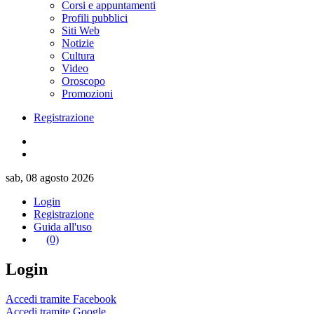
Corsi e appuntamenti
Profili pubblici
Siti Web
Notizie
Cultura
Video
Oroscopo
Promozioni
Registrazione
sab, 08 agosto 2026
Login
Registrazione
Guida all'uso
(0)
Login
Accedi tramite Facebook
Accedi tramite Google