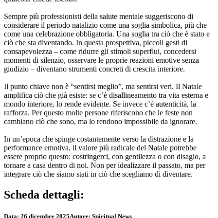
Sempre più professionisti della salute mentale suggeriscono di
considerare il periodo natalizio come una soglia simbolica, più che
come una celebrazione obbligatoria. Una soglia tra ciò che è stato e
ciò che sta diventando. In questa prospettiva, piccoli gesti di
consapevolezza – come ridurre gli stimoli superflui, concedersi
momenti di silenzio, osservare le proprie reazioni emotive senza
giudizio – diventano strumenti concreti di crescita interiore.
Il punto chiave non è “sentirsi meglio”, ma sentirsi veri. Il Natale
amplifica ciò che già esiste: se c’è disallineamento tra vita esterna e
mondo interiore, lo rende evidente. Se invece c’è autenticità, la
rafforza. Per questo molte persone riferiscono che le feste non
cambiano ciò che sono, ma lo rendono impossibile da ignorare.
In un’epoca che spinge costantemente verso la distrazione e la
performance emotiva, il valore più radicale del Natale potrebbe
essere proprio questo: costringerci, con gentilezza o con disagio, a
tornare a casa dentro di noi. Non per idealizzare il passato, ma per
integrare ciò che siamo stati in ciò che scegliamo di diventare.
Scheda dettagli:
Data:
26 dicembre 2025
Autore:
Spiritual News