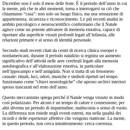
Dicembre non è solo il mese delle feste. È il periodo dell’anno in cui
la mente, più che in altri momenti, torna a interrogarsi su ciò che
chiamiamo “casa”: non solo un luogo fisico, ma una sensazione di
appartenenza, sicurezza e riconoscimento. Le più recenti analisi in
ambito psicologico e neuroscientifico confermano che il Natale
agisce come un potente attivatore di memoria emotiva, capace di
riportare alla superficie vissuti profondi legati all’infanzia, alle
relazioni primarie e al senso di identità personale.
Secondo studi recenti citati da centri di ricerca clinica europei e
nordamericani, durante il periodo natalizio si registra un aumento
significativo dell’attività nelle aree cerebrali legate alla memoria
autobiografica e all’elaborazione emotiva, in particolare
nell’ippocampo e nell’amigdala. Non si tratta di un fenomeno
casuale: rituali, luci, odori, musiche e simboli ripetuti nel tempo
funzionano come “chiavi neurologiche” che aprono archivi interiori
spesso trascurati nel resto dell’anno.
Questo meccanismo spiega perché il Natale venga vissuto in modo
così polarizzato. Per alcuni è un tempo di calore e connessione, per
altri diventa un periodo di inquietudine, malinconia o senso di vuoto.
La differenza non risiede negli eventi esterni, ma nella qualità dei
ricordi e delle esperienze affettive che vengono riattivate. La mente,
in questo periodo, non cerca intrattenimento: cerca coerenza.