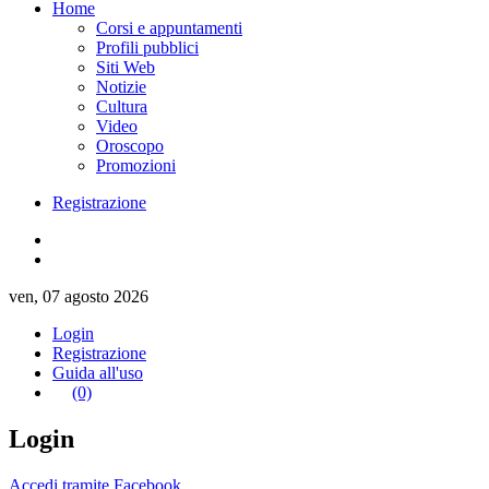
Home
Corsi e appuntamenti
Profili pubblici
Siti Web
Notizie
Cultura
Video
Oroscopo
Promozioni
Registrazione
ven, 07 agosto 2026
Login
Registrazione
Guida all'uso
(0)
Login
Accedi tramite Facebook