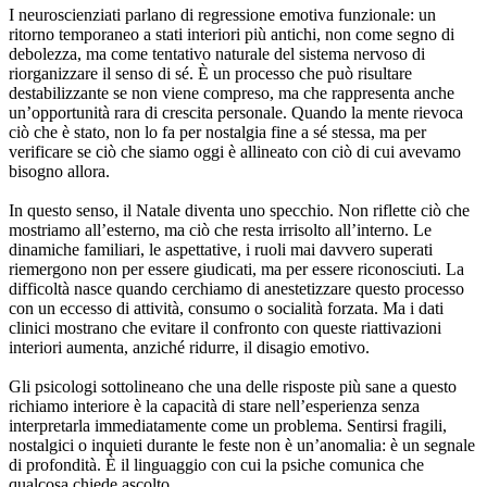
I neuroscienziati parlano di regressione emotiva funzionale: un
ritorno temporaneo a stati interiori più antichi, non come segno di
debolezza, ma come tentativo naturale del sistema nervoso di
riorganizzare il senso di sé. È un processo che può risultare
destabilizzante se non viene compreso, ma che rappresenta anche
un’opportunità rara di crescita personale. Quando la mente rievoca
ciò che è stato, non lo fa per nostalgia fine a sé stessa, ma per
verificare se ciò che siamo oggi è allineato con ciò di cui avevamo
bisogno allora.
In questo senso, il Natale diventa uno specchio. Non riflette ciò che
mostriamo all’esterno, ma ciò che resta irrisolto all’interno. Le
dinamiche familiari, le aspettative, i ruoli mai davvero superati
riemergono non per essere giudicati, ma per essere riconosciuti. La
difficoltà nasce quando cerchiamo di anestetizzare questo processo
con un eccesso di attività, consumo o socialità forzata. Ma i dati
clinici mostrano che evitare il confronto con queste riattivazioni
interiori aumenta, anziché ridurre, il disagio emotivo.
Gli psicologi sottolineano che una delle risposte più sane a questo
richiamo interiore è la capacità di stare nell’esperienza senza
interpretarla immediatamente come un problema. Sentirsi fragili,
nostalgici o inquieti durante le feste non è un’anomalia: è un segnale
di profondità. È il linguaggio con cui la psiche comunica che
qualcosa chiede ascolto.