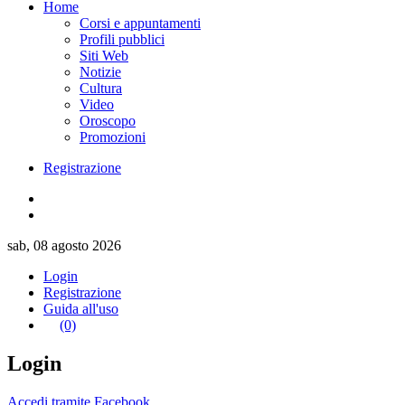
Home
Corsi e appuntamenti
Profili pubblici
Siti Web
Notizie
Cultura
Video
Oroscopo
Promozioni
Registrazione
sab, 08 agosto 2026
Login
Registrazione
Guida all'uso
(0)
Login
Accedi tramite Facebook