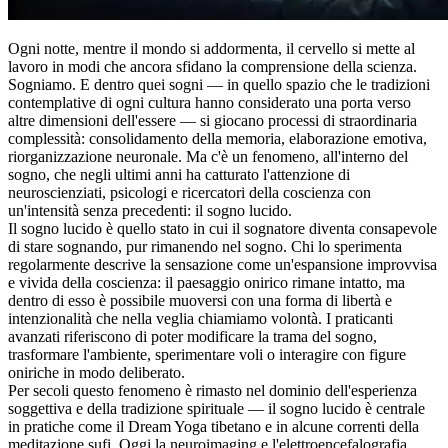
Ogni notte, mentre il mondo si addormenta, il cervello si mette al
lavoro in modi che ancora sfidano la comprensione della scienza.
Sogniamo. E dentro quei sogni — in quello spazio che le tradizioni
contemplative di ogni cultura hanno considerato una porta verso
altre dimensioni dell'essere — si giocano processi di straordinaria
complessità: consolidamento della memoria, elaborazione emotiva,
riorganizzazione neuronale. Ma c'è un fenomeno, all'interno del
sogno, che negli ultimi anni ha catturato l'attenzione di
neuroscienziati, psicologi e ricercatori della coscienza con
un'intensità senza precedenti: il sogno lucido.
Il sogno lucido è quello stato in cui il sognatore diventa consapevole
di stare sognando, pur rimanendo nel sogno. Chi lo sperimenta
regolarmente descrive la sensazione come un'espansione improvvisa
e vivida della coscienza: il paesaggio onirico rimane intatto, ma
dentro di esso è possibile muoversi con una forma di libertà e
intenzionalità che nella veglia chiamiamo volontà. I praticanti
avanzati riferiscono di poter modificare la trama del sogno,
trasformare l'ambiente, sperimentare voli o interagire con figure
oniriche in modo deliberato.
Per secoli questo fenomeno è rimasto nel dominio dell'esperienza
soggettiva e della tradizione spirituale — il sogno lucido è centrale
in pratiche come il Dream Yoga tibetano e in alcune correnti della
meditazione sufi. Oggi la neuroimaging e l'elettroencefalografia