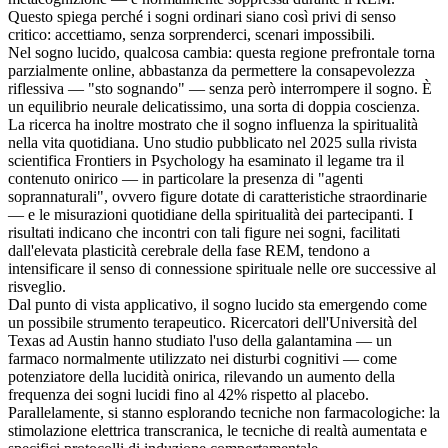
Questo spiega perché i sogni ordinari siano così privi di senso
critico: accettiamo, senza sorprenderci, scenari impossibili.
Nel sogno lucido, qualcosa cambia: questa regione prefrontale torna
parzialmente online, abbastanza da permettere la consapevolezza
riflessiva — "sto sognando" — senza però interrompere il sogno. È
un equilibrio neurale delicatissimo, una sorta di doppia coscienza.
La ricerca ha inoltre mostrato che il sogno influenza la spiritualità
nella vita quotidiana. Uno studio pubblicato nel 2025 sulla rivista
scientifica Frontiers in Psychology ha esaminato il legame tra il
contenuto onirico — in particolare la presenza di "agenti
soprannaturali", ovvero figure dotate di caratteristiche straordinarie
— e le misurazioni quotidiane della spiritualità dei partecipanti. I
risultati indicano che incontri con tali figure nei sogni, facilitati
dall'elevata plasticità cerebrale della fase REM, tendono a
intensificare il senso di connessione spirituale nelle ore successive al
risveglio.
Dal punto di vista applicativo, il sogno lucido sta emergendo come
un possibile strumento terapeutico. Ricercatori dell'Università del
Texas ad Austin hanno studiato l'uso della galantamina — un
farmaco normalmente utilizzato nei disturbi cognitivi — come
potenziatore della lucidità onirica, rilevando un aumento della
frequenza dei sogni lucidi fino al 42% rispetto al placebo.
Parallelamente, si stanno esplorando tecniche non farmacologiche: la
stimolazione elettrica transcranica, le tecniche di realtà aumentata e