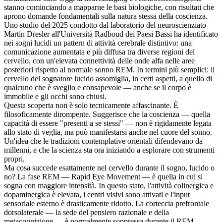
stanno cominciando a mapparne le basi biologiche, con risultati che
aprono domande fondamentali sulla natura stessa della coscienza.
Uno studio del 2025 condotto dal laboratorio del neuroscienziato
Martin Dresler all'Università Radboud dei Paesi Bassi ha identificato
nei sogni lucidi un pattern di attività cerebrale distintivo: una
comunicazione aumentata e più diffusa tra diverse regioni del
cervello, con un'elevata connettività delle onde alfa nelle aree
posteriori rispetto al normale sonno REM. In termini più semplici: il
cervello del sognatore lucido assomiglia, in certi aspetti, a quello di
qualcuno che è sveglio e consapevole — anche se il corpo è
immobile e gli occhi sono chiusi.
Questa scoperta non è solo tecnicamente affascinante. È
filosoficamente dirompente. Suggerisce che la coscienza — quella
capacità di essere "presenti a se stessi" — non è rigidamente legata
allo stato di veglia, ma può manifestarsi anche nel cuore del sonno.
Un'idea che le tradizioni contemplative orientali difendevano da
millenni, e che la scienza sta ora iniziando a esplorare con strumenti
propri.
Ma cosa succede esattamente nel cervello durante il sogno, lucido o
no? La fase REM — Rapid Eye Movement — è quella in cui si
sogna con maggiore intensità. In questo stato, l'attività colinergica e
dopaminergica è elevata, i centri visivi sono attivati e l'input
sensoriale esterno è drasticamente ridotto. La corteccia prefrontale
dorsolaterale — la sede del pensiero razionale e della
metacognizione — è normalmente soppressa durante il REM.