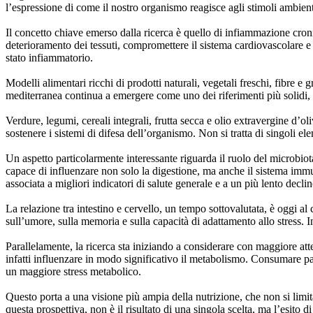
l’espressione di come il nostro organismo reagisce agli stimoli ambienta
Il concetto chiave emerso dalla ricerca è quello di infiammazione cron
deterioramento dei tessuti, compromettere il sistema cardiovascolare e 
stato infiammatorio.
Modelli alimentari ricchi di prodotti naturali, vegetali freschi, fibre e 
mediterranea continua a emergere come uno dei riferimenti più solidi, n
Verdure, legumi, cereali integrali, frutta secca e olio extravergine d’
sostenere i sistemi di difesa dell’organismo. Non si tratta di singoli
Un aspetto particolarmente interessante riguarda il ruolo del microbio
capace di influenzare non solo la digestione, ma anche il sistema immun
associata a migliori indicatori di salute generale e a un più lento decli
La relazione tra intestino e cervello, un tempo sottovalutata, è oggi al 
sull’umore, sulla memoria e sulla capacità di adattamento allo stress. 
Parallelamente, la ricerca sta iniziando a considerare con maggiore 
infatti influenzare in modo significativo il metabolismo. Consumare pa
un maggiore stress metabolico.
Questo porta a una visione più ampia della nutrizione, che non si limita
questa prospettiva, non è il risultato di una singola scelta, ma l’esito d