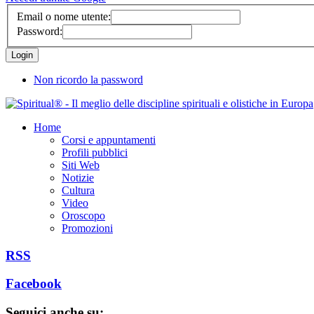
Email o nome utente:
Password:
Non ricordo la password
Home
Corsi e appuntamenti
Profili pubblici
Siti Web
Notizie
Cultura
Video
Oroscopo
Promozioni
RSS
Facebook
Seguici anche su: