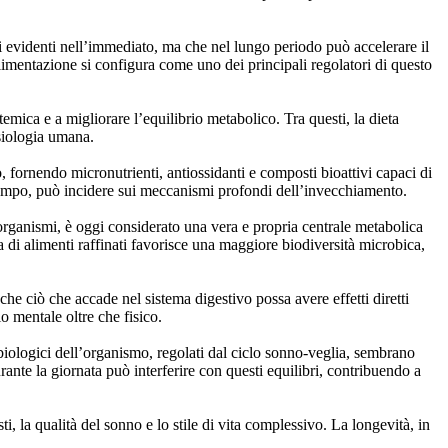
i evidenti nell’immediato, ma che nel lungo periodo può accelerare il
limentazione si configura come uno dei principali regolatori di questo
stemica e a migliorare l’equilibrio metabolico. Tra questi, la dieta
isiologia umana.
, fornendo micronutrienti, antiossidanti e composti bioattivi capaci di
l tempo, può incidere sui meccanismi profondi dell’invecchiamento.
organismi, è oggi considerato una vera e propria centrale metabolica
 di alimenti raffinati favorisce una maggiore biodiversità microbica,
 che ciò che accade nel sistema digestivo possa avere effetti diretti
o mentale oltre che fisico.
ologici dell’organismo, regolati dal ciclo sonno-veglia, sembrano
nte la giornata può interferire con questi equilibri, contribuendo a
, la qualità del sonno e lo stile di vita complessivo. La longevità, in