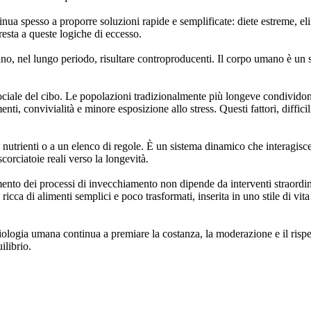
nua spesso a proporre soluzioni rapide e semplificate: diete estreme, eli
resta a queste logiche di eccesso.
sano, nel lungo periodo, risultare controproducenti. Il corpo umano è u
sociale del cibo. Le popolazioni tradizionalmente più longeve condivido
enti, convivialità e minore esposizione allo stress. Questi fattori, diffici
nutrienti o a un elenco di regole. È un sistema dinamico che interagisce
orciatoie reali verso la longevità.
nto dei processi di invecchiamento non dipende da interventi straordinar
ca di alimenti semplici e poco trasformati, inserita in uno stile di vita
biologia umana continua a premiare la costanza, la moderazione e il rispet
ilibrio.