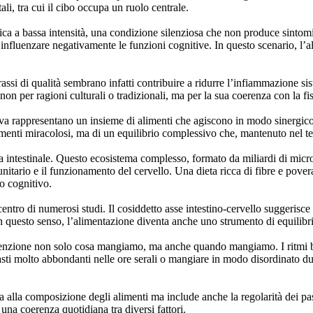
li, tra cui il cibo occupa un ruolo centrale.
ica a bassa intensità, una condizione silenziosa che non produce sintom
influenzare negativamente le funzioni cognitive. In questo scenario, l’a
grassi di qualità sembrano infatti contribuire a ridurre l’infiammazione si
on per ragioni culturali o tradizionali, ma per la sua coerenza con la f
oliva rappresentano un insieme di alimenti che agiscono in modo sinergico
 elementi miracolosi, ma di un equilibrio complessivo che, mantenuto ne
ta intestinale. Questo ecosistema complesso, formato da miliardi di micr
itario e il funzionamento del cervello. Una dieta ricca di fibre e povera
no cognitivo.
centro di numerosi studi. Il cosiddetto asse intestino-cervello suggerisce
In questo senso, l’alimentazione diventa anche uno strumento di equilibri
attenzione non solo cosa mangiamo, ma anche quando mangiamo. I ritmi bi
sti molto abbondanti nelle ore serali o mangiare in modo disordinato dura
 alla composizione degli alimenti ma include anche la regolarità dei pasti
i una coerenza quotidiana tra diversi fattori.