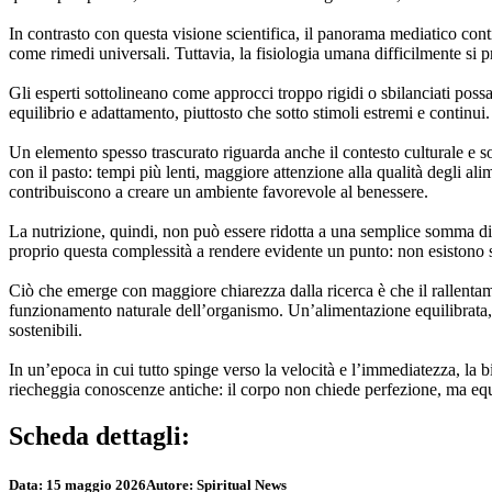
In contrasto con questa visione scientifica, il panorama mediatico conti
come rimedi universali. Tuttavia, la fisiologia umana difficilmente si p
Gli esperti sottolineano come approcci troppo rigidi o sbilanciati pos
equilibrio e adattamento, piuttosto che sotto stimoli estremi e continui.
Un elemento spesso trascurato riguarda anche il contesto culturale e 
con il pasto: tempi più lenti, maggiore attenzione alla qualità degli alim
contribuiscono a creare un ambiente favorevole al benessere.
La nutrizione, quindi, non può essere ridotta a una semplice somma di 
proprio questa complessità a rendere evidente un punto: non esistono sc
Ciò che emerge con maggiore chiarezza dalla ricerca è che il rallentame
funzionamento naturale dell’organismo. Un’alimentazione equilibrata, ric
sostenibili.
In un’epoca in cui tutto spinge verso la velocità e l’immediatezza, la 
riecheggia conoscenze antiche: il corpo non chiede perfezione, ma equ
Scheda dettagli:
Data:
15 maggio 2026
Autore:
Spiritual News