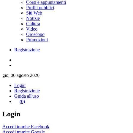
Corsi e appuntamenti
Profili pubblici
Siti Web
Notizie
Cultura
Video
Oroscopo
Promozioni
Registrazione
gio, 06 agosto 2026
Login
Registrazione
Guida all'uso
(0)
Login
Accedi tramite Facebook
Accedi tramite Google