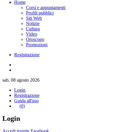
Home
Corsi e appuntamenti
Profili pubblici
Siti Web
Notizie
Cultura
Video
Oroscopo
Promozioni
Registrazione
sab, 08 agosto 2026
Login
Registrazione
Guida all'uso
(0)
Login
Accedi tramite Facebook