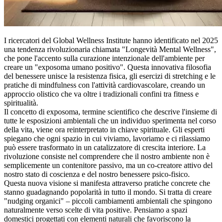
I ricercatori del Global Wellness Institute hanno identificato nel 2025
una tendenza rivoluzionaria chiamata "Longevità Mental Wellness",
che pone l'accento sulla curazione intenzionale dell'ambiente per
creare un "exposoma umano positivo". Questa innovativa filosofia
del benessere unisce la resistenza fisica, gli esercizi di stretching e le
pratiche di mindfulness con l'attività cardiovascolare, creando un
approccio olistico che va oltre i tradizionali confini tra fitness e
spiritualità.
Il concetto di exposoma, termine scientifico che descrive l'insieme di
tutte le esposizioni ambientali che un individuo sperimenta nel corso
della vita, viene ora reinterpretato in chiave spirituale. Gli esperti
spiegano che ogni spazio in cui viviamo, lavoriamo e ci rilassiamo
può essere trasformato in un catalizzatore di crescita interiore. La
rivoluzione consiste nel comprendere che il nostro ambiente non è
semplicemente un contenitore passivo, ma un co-creatore attivo del
nostro stato di coscienza e del nostro benessere psico-fisico.
Questa nuova visione si manifesta attraverso pratiche concrete che
stanno guadagnando popolarità in tutto il mondo. Si tratta di creare
"nudging organici" – piccoli cambiamenti ambientali che spingono
naturalmente verso scelte di vita positive. Pensiamo a spazi
domestici progettati con elementi naturali che favoriscono la