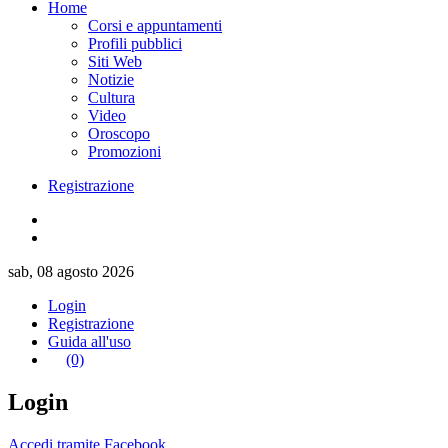
Home
Corsi e appuntamenti
Profili pubblici
Siti Web
Notizie
Cultura
Video
Oroscopo
Promozioni
Registrazione
sab, 08 agosto 2026
Login
Registrazione
Guida all'uso
(0)
Login
Accedi tramite Facebook