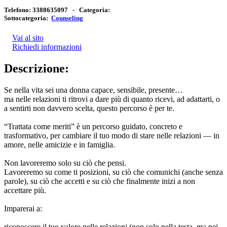
Telefono:
3388635097 -
Categoria:
Sottocategoria:
Counseling
Vai al sito
Richiedi informazioni
Descrizione:
Se nella vita sei una donna capace, sensibile, presente…
ma nelle relazioni ti ritrovi a dare più di quanto ricevi, ad adattarti, o
a sentirti non davvero scelta, questo percorso è per te.
“Trattata come meriti” è un percorso guidato, concreto e
trasformativo, per cambiare il tuo modo di stare nelle relazioni — in
amore, nelle amicizie e in famiglia.
Non lavoreremo solo su ciò che pensi.
Lavoreremo su come ti posizioni, su ciò che comunichi (anche senza
parole), su ciò che accetti e su ciò che finalmente inizi a non
accettare più.
Imparerai a:
riconoscere il tuo valore nelle relazioni (non solo nella testa, ma nei