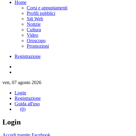
Home
Corsi e appuntamenti
Profili pubblici
Siti Web
Notizie
Cultura
Video
Oroscopo
Promozioni
Registrazione
ven, 07 agosto 2026
Login
Registrazione
Guida all'uso
(0)
Login
Accedi tramite Facebook