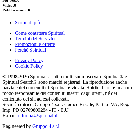
Siti web:
0
Video:
0
Pubblicazioni:
0
Scopri di più
Come contattare Spiritual
Termini del Servizio
Promozioni e offerte
Perchè Spiritual
Privacy Policy
Cookie Policy
© 1998-2026 Spiritual - Tutti i diritti sono riservati. Spiritual® e
Spiritual Search® sono marchi registrati. La riproduzione anche
parziale dei contenuti di Spiritual è vietata. Spiritual non è in alcun
modo responsabile dei contenuti inseriti dagli utenti, né del
contenuto dei siti ad essi collegati.
Società editrice: Gruppo 4 s.r.l. Codice Fiscale, Partita IVA, Reg.
Imp. PD 02709800284 - IT - E.U.
E-mail:
informa@spiritual.it
Engineered by
Gruppo 4 s.r.l.