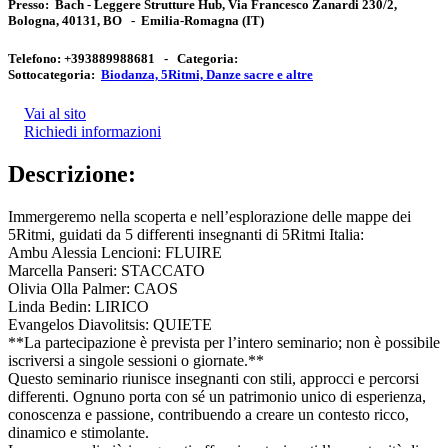
Presso:
Bach - Leggere Strutture Hub, Via Francesco Zanardi 230/2,
Bologna, 40131, BO
-
Emilia-Romagna
(IT)
Telefono:
+393889988681 -
Categoria:
Sottocategoria:
Biodanza, 5Ritmi, Danze sacre e altre
Vai al sito
Richiedi informazioni
Descrizione:
Immergeremo nella scoperta e nell’esplorazione delle mappe dei
5Ritmi, guidati da 5 differenti insegnanti di 5Ritmi Italia:
Ambu Alessia Lencioni: FLUIRE
Marcella Panseri: STACCATO
Olivia Olla Palmer: CAOS
Linda Bedin: LIRICO
Evangelos Diavolitsis: QUIETE
**La partecipazione è prevista per l’intero seminario; non è possibile
iscriversi a singole sessioni o giornate.**
Questo seminario riunisce insegnanti con stili, approcci e percorsi
differenti. Ognuno porta con sé un patrimonio unico di esperienza,
conoscenza e passione, contribuendo a creare un contesto ricco,
dinamico e stimolante.