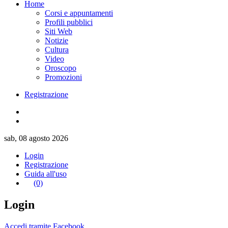
Home
Corsi e appuntamenti
Profili pubblici
Siti Web
Notizie
Cultura
Video
Oroscopo
Promozioni
Registrazione
sab, 08 agosto 2026
Login
Registrazione
Guida all'uso
(0)
Login
Accedi tramite Facebook