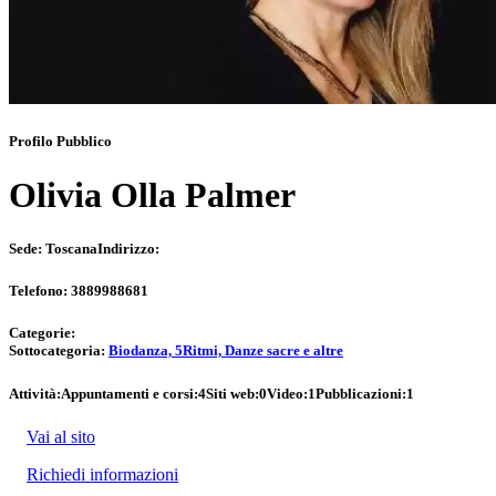
Profilo Pubblico
Olivia Olla Palmer
Sede:
Toscana
Indirizzo:
Telefono:
3889988681
Categorie:
Sottocategoria:
Biodanza, 5Ritmi, Danze sacre e altre
Attività:
Appuntamenti e corsi:
4
Siti web:
0
Video:
1
Pubblicazioni:
1
Vai al sito
Richiedi informazioni