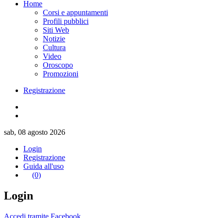
Home
Corsi e appuntamenti
Profili pubblici
Siti Web
Notizie
Cultura
Video
Oroscopo
Promozioni
Registrazione
sab, 08 agosto 2026
Login
Registrazione
Guida all'uso
(0)
Login
Accedi tramite Facebook