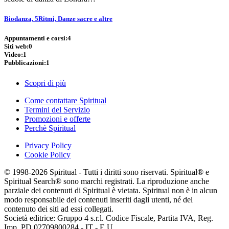
Biodanza, 5Ritmi, Danze sacre e altre
Appuntamenti e corsi:
4
Siti web:
0
Video:
1
Pubblicazioni:
1
Scopri di più
Come contattare Spiritual
Termini del Servizio
Promozioni e offerte
Perchè Spiritual
Privacy Policy
Cookie Policy
© 1998-2026 Spiritual - Tutti i diritti sono riservati. Spiritual® e
Spiritual Search® sono marchi registrati. La riproduzione anche
parziale dei contenuti di Spiritual è vietata. Spiritual non è in alcun
modo responsabile dei contenuti inseriti dagli utenti, né del
contenuto dei siti ad essi collegati.
Società editrice: Gruppo 4 s.r.l. Codice Fiscale, Partita IVA, Reg.
Imp. PD 02709800284 - IT - E.U.