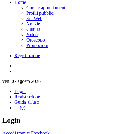
Home
Corsi e appuntamenti
Profili pubblici
Siti Web
Notizie
Cultura
Video
Oroscopo
Promozioni
Registrazione
ven, 07 agosto 2026
Login
Registrazione
Guida all'uso
(0)
Login
Accedi tramite Facebook