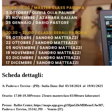
Scheda dettagli:
A:
Padova e Treviso - (PD) - Italia
Data:
Dal 05/10/2024 al 19/01/2025
Orario:
17.00-19.30
Prezzo:
25euro masterclass 65/80euro laboratori
Presso:
Ballet Center, https://maps.app.goo.gl/HjmGDeMD8enoUAwM7,
Padova e Treviso, 35142, PD
-
Veneto
(IT)