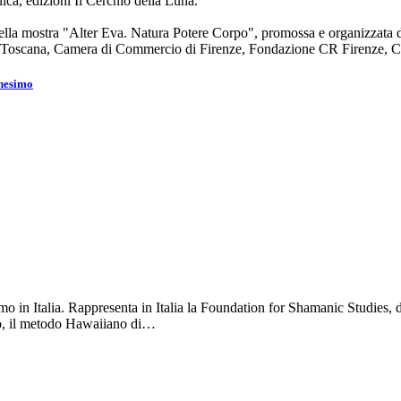
ica, edizioni Il Cerchio della Luna.
della mostra "Alter Eva. Natura Potere Corpo", promossa e organizzata 
 Toscana, Camera di Commercio di Firenze, Fondazione CR Firenze, Comi
anesimo
mo in Italia. Rappresenta in Italia la Foundation for Shamanic Studies, d
no, il metodo Hawaiiano di…