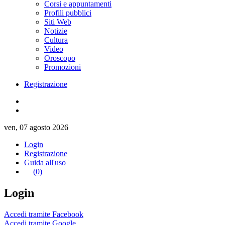
Corsi e appuntamenti
Profili pubblici
Siti Web
Notizie
Cultura
Video
Oroscopo
Promozioni
Registrazione
ven, 07 agosto 2026
Login
Registrazione
Guida all'uso
(0)
Login
Accedi tramite Facebook
Accedi tramite Google