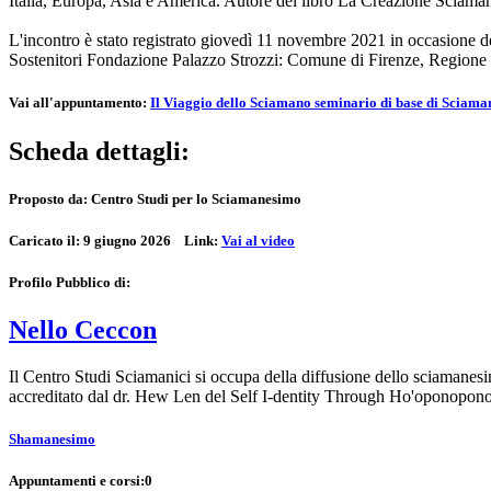
Italia, Europa, Asia e America. Autore del libro La Creazione Sciaman
L'incontro è stato registrato giovedì 11 novembre 2021 in occasione 
Sostenitori Fondazione Palazzo Strozzi: Comune di Firenze, Regione
Vai all'appuntamento:
Il Viaggio dello Sciamano seminario di base di Sciam
Scheda dettagli:
Proposto da:
Centro Studi per lo Sciamanesimo
Caricato il:
9 giugno 2026
Link:
Vai al video
Profilo Pubblico di:
Nello Ceccon
Il Centro Studi Sciamanici si occupa della diffusione dello sciamanesi
accreditato dal dr. Hew Len del Self I-dentity Through Ho'oponopo
Shamanesimo
Appuntamenti e corsi:
0