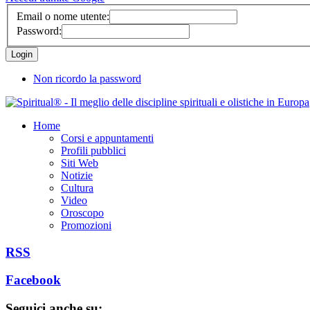
Email o nome utente:
Password:
Non ricordo la password
Home
Corsi e appuntamenti
Profili pubblici
Siti Web
Notizie
Cultura
Video
Oroscopo
Promozioni
RSS
Facebook
Seguici anche su: