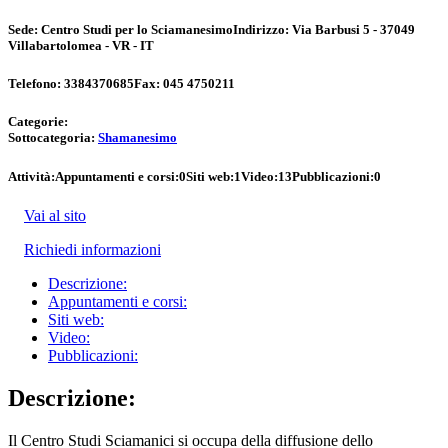
Sede:
Centro Studi per lo Sciamanesimo
Indirizzo:
Via Barbusi 5 - 37049
Villabartolomea - VR - IT
Telefono:
3384370685
Fax:
045 4750211
Categorie:
Sottocategoria:
Shamanesimo
Attività:
Appuntamenti e corsi:
0
Siti web:
1
Video:
13
Pubblicazioni:
0
Vai al sito
Richiedi informazioni
Descrizione:
Appuntamenti e corsi:
Siti web:
Video:
Pubblicazioni:
Descrizione:
Il Centro Studi Sciamanici si occupa della diffusione dello