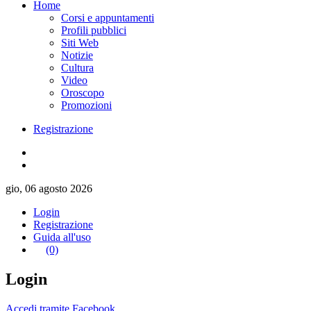
Home
Corsi e appuntamenti
Profili pubblici
Siti Web
Notizie
Cultura
Video
Oroscopo
Promozioni
Registrazione
gio, 06 agosto 2026
Login
Registrazione
Guida all'uso
(0)
Login
Accedi tramite Facebook