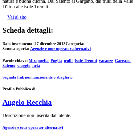
natura e buona cucina. Dal Salento al Gargano, dai trulli della Valle
D'Itria alle isole Tremiti.
Vai al sito
Scheda dettagli:
Data inserimento:
27 dicembre 2013
Categoria:
Sottocategoria:
Agenzie e tour operator alternativi
Parole chiave:
Mirapuglia
Puglia
trulli
Isole Tremiti
vacanze
Gargano
Salento
viaggio
itria
Segnala link non funzionante o sbagliato
Profilo Pubblico di:
Angelo Recchia
Descrizione non inserita dall'utente.
Agenzie e tour operator alternativi