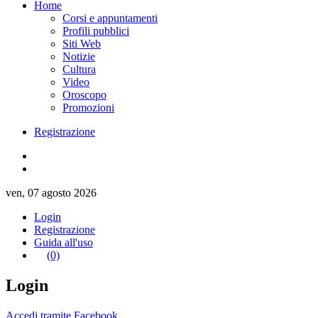
Home
Corsi e appuntamenti
Profili pubblici
Siti Web
Notizie
Cultura
Video
Oroscopo
Promozioni
Registrazione
ven, 07 agosto 2026
Login
Registrazione
Guida all'uso
(0)
Login
Accedi tramite Facebook