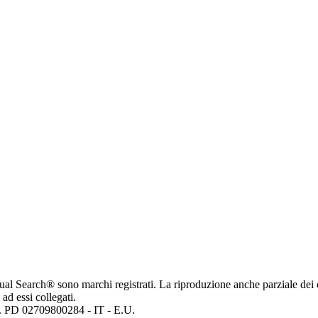
ritual Search® sono marchi registrati. La riproduzione anche parziale dei 
 ad essi collegati.
mp. PD 02709800284 - IT - E.U.