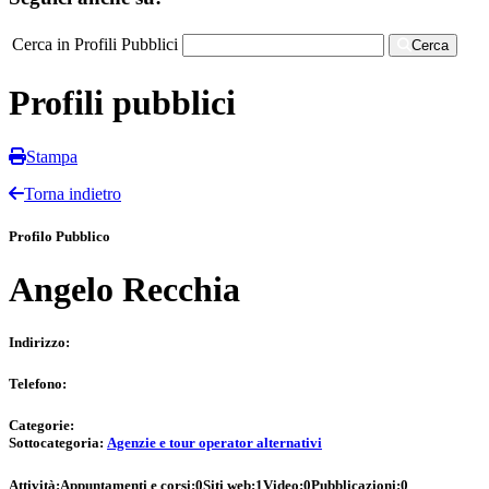
Cerca in Profili Pubblici
Cerca
Profili pubblici
Stampa
Torna indietro
Profilo Pubblico
Angelo Recchia
Indirizzo:
Telefono:
Categorie:
Sottocategoria:
Agenzie e tour operator alternativi
Attività:
Appuntamenti e corsi:
0
Siti web:
1
Video:
0
Pubblicazioni:
0