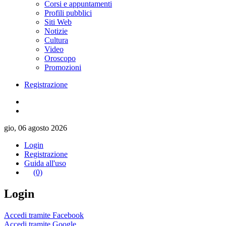
Corsi e appuntamenti
Profili pubblici
Siti Web
Notizie
Cultura
Video
Oroscopo
Promozioni
Registrazione
gio, 06 agosto 2026
Login
Registrazione
Guida all'uso
(0)
Login
Accedi tramite Facebook
Accedi tramite Google