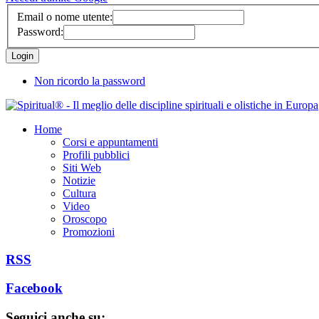
Email o nome utente:
Password:
Non ricordo la password
Home
Corsi e appuntamenti
Profili pubblici
Siti Web
Notizie
Cultura
Video
Oroscopo
Promozioni
RSS
Facebook
Seguici anche su: