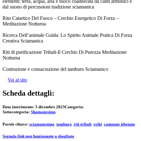
elementi: terra, acqua, aria e fuoco coadiuvata da canti armonici e
dal suono di percussioni tradizione sciamanica
Rito Catartico Del Fuoco – Cerchio Energetico Di Forza –
Meditazione Notturna
Ricerca Dell’animale Guida: Lo Spirito Animale Pratica Di Forza
Creativa Sciamanica
Riti di purificazione Tribali-Il Cerchio Di Purezza Meditazione
Notturna
Costruzione e consacrazione del tamburo Sciamanico
Vai al sito
Scheda dettagli:
Data inserimento:
5 dicembre 2023
Categoria:
Sottocategoria:
Shamanesimo
Parole chiave:
sciamanesimo
tamburo
riti tribali
reiki
campane tibetane
Segnala link non funzionante o sbagliato