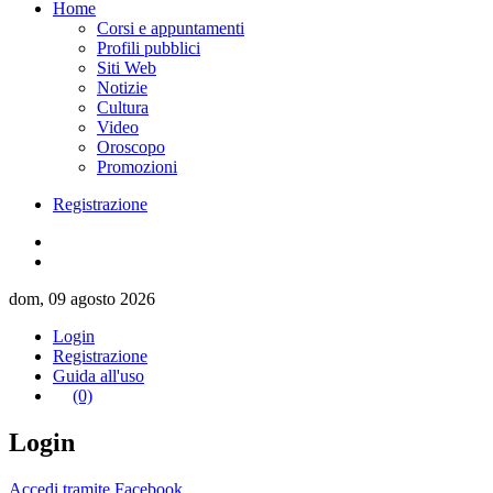
Home
Corsi e appuntamenti
Profili pubblici
Siti Web
Notizie
Cultura
Video
Oroscopo
Promozioni
Registrazione
dom, 09 agosto 2026
Login
Registrazione
Guida all'uso
(0)
Login
Accedi tramite Facebook