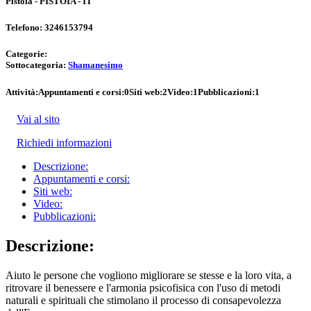
Pistoia - PISTOIA - IT
Telefono:
3246153794
Categorie:
Sottocategoria:
Shamanesimo
Attività:
Appuntamenti e corsi:
0
Siti web:
2
Video:
1
Pubblicazioni:
1
Vai al sito
Richiedi informazioni
Descrizione:
Appuntamenti e corsi:
Siti web:
Video:
Pubblicazioni:
Descrizione:
Aiuto le persone che vogliono migliorare se stesse e la loro vita, a
ritrovare il benessere e l'armonia psicofisica con l'uso di metodi
naturali e spirituali che stimolano il processo di consapevolezza