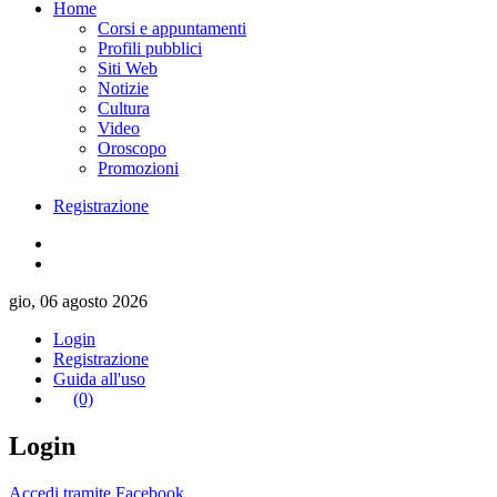
Home
Corsi e appuntamenti
Profili pubblici
Siti Web
Notizie
Cultura
Video
Oroscopo
Promozioni
Registrazione
gio, 06 agosto 2026
Login
Registrazione
Guida all'uso
(0)
Login
Accedi tramite Facebook