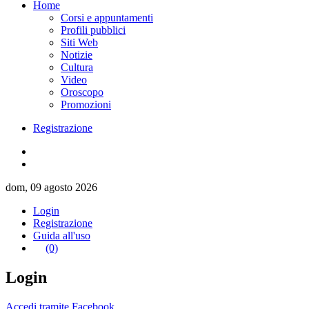
Home
Corsi e appuntamenti
Profili pubblici
Siti Web
Notizie
Cultura
Video
Oroscopo
Promozioni
Registrazione
dom, 09 agosto 2026
Login
Registrazione
Guida all'uso
(0)
Login
Accedi tramite Facebook