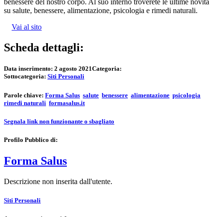
benessere del nostro corpo. Al suo interno troverete le ultime novità
su salute, benessere, alimentazione, psicologia e rimedi naturali.
Vai al sito
Scheda dettagli:
Data inserimento:
2 agosto 2021
Categoria:
Sottocategoria:
Siti Personali
Parole chiave:
Forma Salus
salute
benessere
alimentazione
psicologia
rimedi naturali
formasalus.it
Segnala link non funzionante o sbagliato
Profilo Pubblico di:
Forma Salus
Descrizione non inserita dall'utente.
Siti Personali