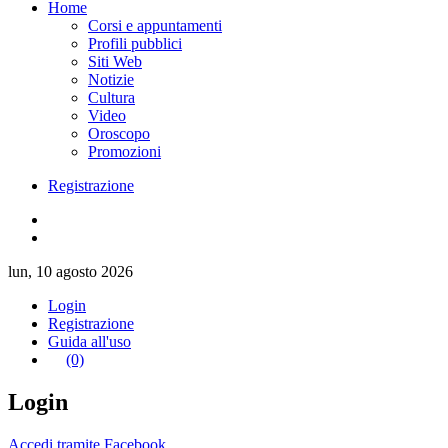
Home
Corsi e appuntamenti
Profili pubblici
Siti Web
Notizie
Cultura
Video
Oroscopo
Promozioni
Registrazione
lun, 10 agosto 2026
Login
Registrazione
Guida all'uso
(0)
Login
Accedi tramite Facebook