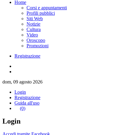
Home
Corsi e appuntamenti
Profili pubblici
Siti Web
Notizie
Cultura
Video
Oroscopo
Promozioni
Registrazione
dom, 09 agosto 2026
Login
Registrazione
Guida all'uso
(0)
Login
Accedi tramite Facebook