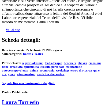
sacrificare la sua verità interiore - quella del cuore - e sceglie, sceglie
altre vie, cambia prospettiva. Mi dedico alla scoperta del valore e
all'importanza che ciascuno di noi ha, alla crescita personale e
all'auto realizzazione, attraverso la lettura dei Registri Akashici e dei
Laboratori esperenziali del Teatro dell'Invisibile Reso Visibile,
metodo da me formato. Laura Torresin
Vai al sito
Scheda dettagli:
Data inserimento:
22 febbraio 2019
Categoria:
Sottocategoria:
Danza e Teatro
Parole chiave:
registri akashici
teatroterapia
benessere
chakra
emozioni
fiabe
creatività
spiritualità
crescita personale
meditazione
autoconsapevolezza
anima
arteterapia
workshop
teatro di ricerca
qui e
ora
gioco
sciamanesimo
medicina alternativa
Segnala link non funzionante o sbagliato
Profilo Pubblico di:
Laura Torresin