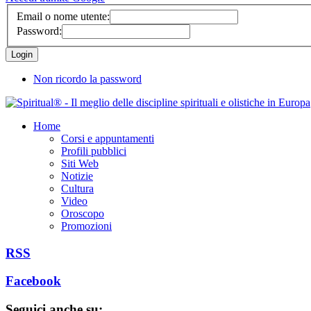
Email o nome utente:
Password:
Non ricordo la password
Home
Corsi e appuntamenti
Profili pubblici
Siti Web
Notizie
Cultura
Video
Oroscopo
Promozioni
RSS
Facebook
Seguici anche su: