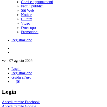
Corsi e appuntamenti
Profili pubblici
Siti Web
Notizie
Cultura
Video
Oroscopo
Promozioni
Registrazione
ven, 07 agosto 2026
Login
Registrazione
Guida all'uso
(0)
Login
Accedi tramite Facebook
Accedi tramite Google