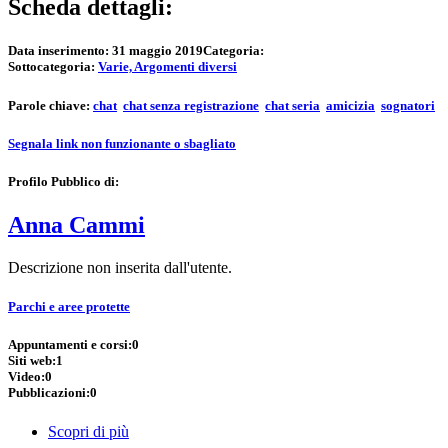
Scheda dettagli:
Data inserimento:
31 maggio 2019
Categoria:
Sottocategoria:
Varie, Argomenti diversi
Parole chiave:
chat
chat senza registrazione
chat seria
amicizia
sognatori
Segnala link non funzionante o sbagliato
Profilo Pubblico di:
Anna Cammi
Descrizione non inserita dall'utente.
Parchi e aree protette
Appuntamenti e corsi:
0
Siti web:
1
Video:
0
Pubblicazioni:
0
Scopri di più