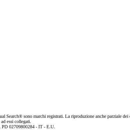
ritual Search® sono marchi registrati. La riproduzione anche parziale dei 
 ad essi collegati.
mp. PD 02709800284 - IT - E.U.