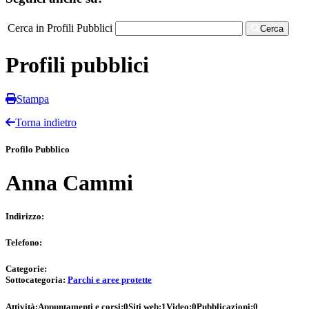
Cerca in Profili Pubblici
Cerca
Profili pubblici
Stampa
Torna indietro
Profilo Pubblico
Anna Cammi
Indirizzo:
Telefono:
Categorie:
Sottocategoria:
Parchi e aree protette
Attività:
Appuntamenti e corsi:
0
Siti web:
1
Video:
0
Pubblicazioni:
0