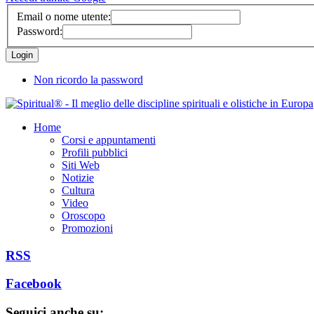
Email o nome utente:
Password:
Non ricordo la password
Home
Corsi e appuntamenti
Profili pubblici
Siti Web
Notizie
Cultura
Video
Oroscopo
Promozioni
RSS
Facebook
Seguici anche su: