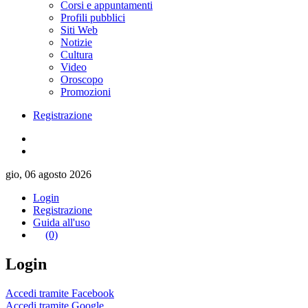
Corsi e appuntamenti
Profili pubblici
Siti Web
Notizie
Cultura
Video
Oroscopo
Promozioni
Registrazione
gio, 06 agosto 2026
Login
Registrazione
Guida all'uso
(0)
Login
Accedi tramite Facebook
Accedi tramite Google