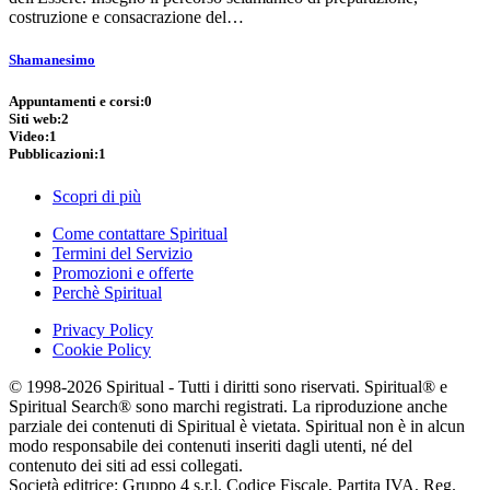
costruzione e consacrazione del…
Shamanesimo
Appuntamenti e corsi:
0
Siti web:
2
Video:
1
Pubblicazioni:
1
Scopri di più
Come contattare Spiritual
Termini del Servizio
Promozioni e offerte
Perchè Spiritual
Privacy Policy
Cookie Policy
© 1998-2026 Spiritual - Tutti i diritti sono riservati. Spiritual® e
Spiritual Search® sono marchi registrati. La riproduzione anche
parziale dei contenuti di Spiritual è vietata. Spiritual non è in alcun
modo responsabile dei contenuti inseriti dagli utenti, né del
contenuto dei siti ad essi collegati.
Società editrice: Gruppo 4 s.r.l. Codice Fiscale, Partita IVA, Reg.