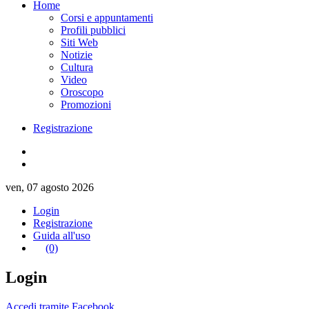
Home
Corsi e appuntamenti
Profili pubblici
Siti Web
Notizie
Cultura
Video
Oroscopo
Promozioni
Registrazione
ven, 07 agosto 2026
Login
Registrazione
Guida all'uso
(0)
Login
Accedi tramite Facebook