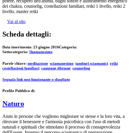
potere, recupero dell'anima, bagni sonori e allineamento energetico
dei chakra, counselig, costellazioni familiari, reiki 1 livello, reiki 2
livello, master reiki
Vai al sito
Scheda dettagli:
Data inserimento:
23 giugno 2016
Categoria:
Sottocategoria:
Shamanesimo
Parole chiave:
meditazione
sciamanesimo
tamburi sciamanici
reiki
costellazioni familiari
campane tibetane
counseling
Segnala link non funzionante o sbagliato
Profilo Pubblico di:
Naturo
Aiuto le persone che vogliono migliorare se stesse e la loro vita, a
ritrovare il benessere e l'armonia psicofisica con l'uso di metodi
naturali e spirituali che stimolano il processo di consapevolezza
dell'Essere. Insegno il percorso sciamanico di preparazione,