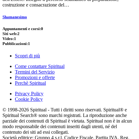
costruzione e consacrazione del…
Shamanesimo
Appuntamenti e corsi:
0
Siti web:
2
Video:
1
Pubblicazioni:
1
Scopri di più
Come contattare Spiritual
Termini del Servizio
Promozioni e offerte
Perchè Spiritual
Privacy Policy
Cookie Policy
© 1998-2026 Spiritual - Tutti i diritti sono riservati. Spiritual® e
Spiritual Search® sono marchi registrati. La riproduzione anche
parziale dei contenuti di Spiritual è vietata. Spiritual non è in alcun
modo responsabile dei contenuti inseriti dagli utenti, né del
contenuto dei siti ad essi collegati.
Società editrice: Gruppo 4 s.r.l. Codice Fiscale, Partita IVA, Reg.