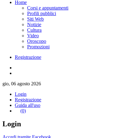
Home
Corsi e appuntamenti
Profili pubblici
Siti Web
Notizie
Cultura
Video
Oroscopo
Promozioni
Registrazione
gio, 06 agosto 2026
Login
Registrazione
Guida all'uso
(0)
Login
Accedi tramite Facebook