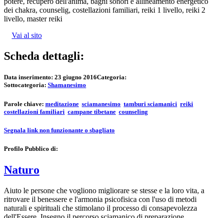
potere, recupero dell'anima, bagni sonori e allineamento energetico
dei chakra, counselig, costellazioni familiari, reiki 1 livello, reiki 2
livello, master reiki
Vai al sito
Scheda dettagli:
Data inserimento:
23 giugno 2016
Categoria:
Sottocategoria:
Shamanesimo
Parole chiave:
meditazione
sciamanesimo
tamburi sciamanici
reiki
costellazioni familiari
campane tibetane
counseling
Segnala link non funzionante o sbagliato
Profilo Pubblico di:
Naturo
Aiuto le persone che vogliono migliorare se stesse e la loro vita, a
ritrovare il benessere e l'armonia psicofisica con l'uso di metodi
naturali e spirituali che stimolano il processo di consapevolezza
dell'Essere. Insegno il percorso sciamanico di preparazione,