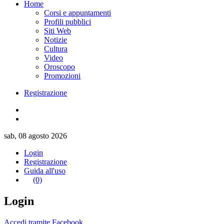
Home
Corsi e appuntamenti
Profili pubblici
Siti Web
Notizie
Cultura
Video
Oroscopo
Promozioni
Registrazione
sab, 08 agosto 2026
Login
Registrazione
Guida all'uso
(0)
Login
Accedi tramite Facebook