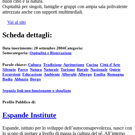
buon cibo e la natura.
Ospitalità per singoli, famiglie e gruppi con ampia sala polivalente
attrezzata anche con supporti multimediali.
Vai al sito
Scheda dettagli:
Data inserimento:
20 settembre 2004
Categoria:
Sottocategoria:
Ospitalità e Ristorazione
Parole chiave:
Cultura
Tradizione
Agriturismo
Cucina
Città d'Arte
Silenzio
Parco
Natura
Naturale
Turismo
Rurale
Nazionale
Quiete
Escursioni
Educazione
Ambiente
Alberghi
Albergo
Emilia
Romagna
Badia
Abbazia
Borgo
Segnala link non funzionante o sbagliato
Profilo Pubblico di:
Espande Institute
Espande, istituto per lo sviluppo dell’autoconsapevolezza, nasce con
lo scopo di portare a livello di massa la cultura del sé. All’interno