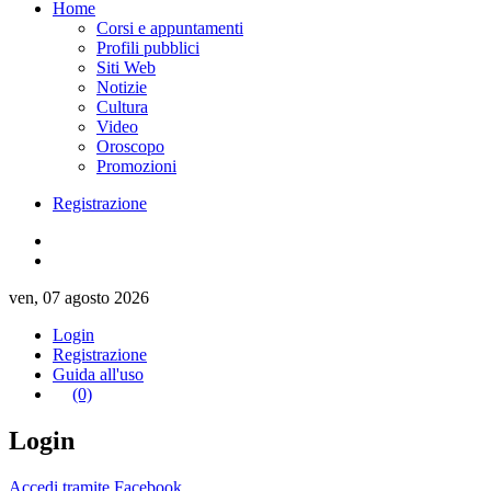
Home
Corsi e appuntamenti
Profili pubblici
Siti Web
Notizie
Cultura
Video
Oroscopo
Promozioni
Registrazione
ven, 07 agosto 2026
Login
Registrazione
Guida all'uso
(0)
Login
Accedi tramite Facebook