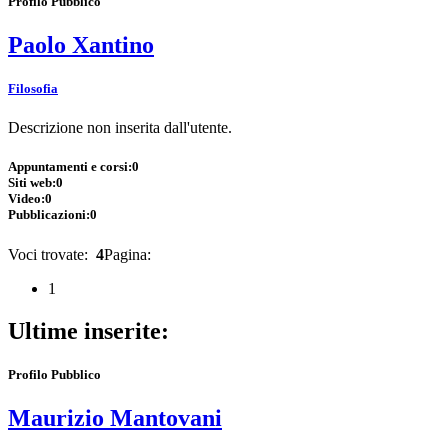
Profilo Pubblico
Paolo Xantino
Filosofia
Descrizione non inserita dall'utente.
Appuntamenti e corsi:
0
Siti web:
0
Video:
0
Pubblicazioni:
0
Voci trovate:
4
Pagina:
1
Ultime inserite:
Profilo Pubblico
Maurizio Mantovani