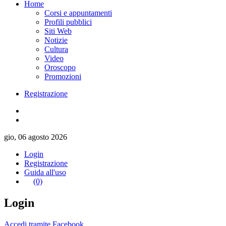
Home
Corsi e appuntamenti
Profili pubblici
Siti Web
Notizie
Cultura
Video
Oroscopo
Promozioni
Registrazione
gio, 06 agosto 2026
Login
Registrazione
Guida all'uso
(0)
Login
Accedi tramite Facebook