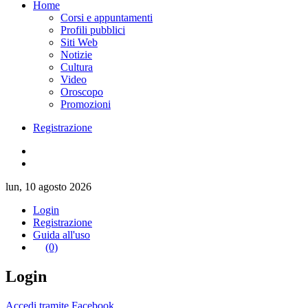
Home
Corsi e appuntamenti
Profili pubblici
Siti Web
Notizie
Cultura
Video
Oroscopo
Promozioni
Registrazione
lun, 10 agosto 2026
Login
Registrazione
Guida all'uso
(0)
Login
Accedi tramite Facebook