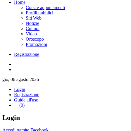
Home
Corsi e appuntamenti
Profili pubblici
Siti Web
Notizie
Cultura
Video
Oroscopo
Promozioni
Registrazione
gio, 06 agosto 2026
Login
Registrazione
Guida all'uso
(0)
Login
Accedi tramite Facebook