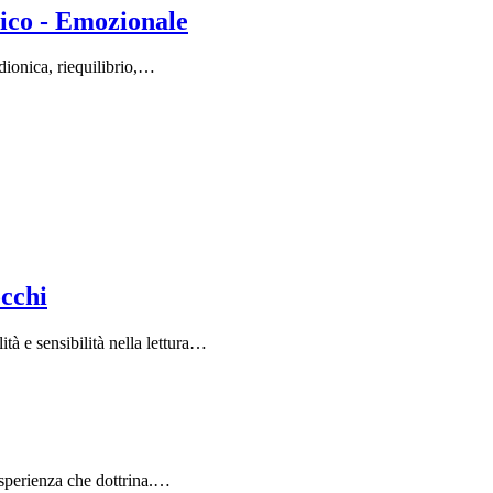
ico - Emozionale
adionica, riequilibrio,…
occhi
à e sensibilità nella lettura…
 esperienza che dottrina.…