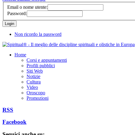
Email o nome utente:
Password:
Non ricordo la password
Home
Corsi e appuntamenti
Profili pubblici
Siti Web
Notizie
Cultura
Video
Oroscopo
Promozioni
RSS
Facebook
Seguici anche su: