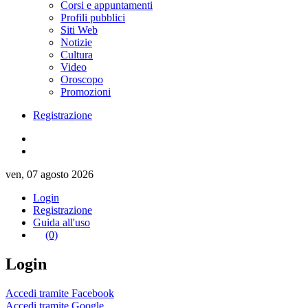
Corsi e appuntamenti
Profili pubblici
Siti Web
Notizie
Cultura
Video
Oroscopo
Promozioni
Registrazione
ven, 07 agosto 2026
Login
Registrazione
Guida all'uso
(0)
Login
Accedi tramite Facebook
Accedi tramite Google